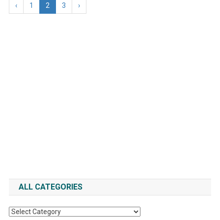
‹
1
2
3
›
ALL CATEGORIES
All