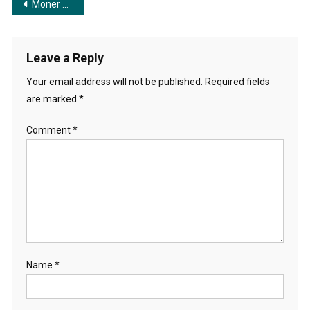
Post
Moner Guptochor | মনের গুপ্তচর​
navigation
Leave a Reply
Your email address will not be published.
Required fields
are marked
*
Comment
*
Name
*