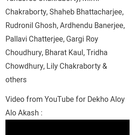
Chakraborty, Shaheb Bhattacharjee,
Rudronil Ghosh, Ardhendu Banerjee,
Pallavi Chatterjee, Gargi Roy
Choudhury, Bharat Kaul, Tridha
Chowdhury, Lily Chakraborty &
others
Video from YouTube for Dekho Aloy
Alo Akash :