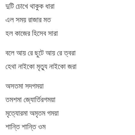
দুটি চোখে থাকুক ধারা
এল সম​য় রাজার মত​
হল কাজের হিসেব সারা
বলে আয় রে ছুটে আয় রে ত্বরা
হেথা নাইকো মৃত্যু নাইকো জরা
অসতমা সদগম​য়া
তমশমা জ্যোর্তিরগম​য়া
মৃত্যোরমা​ অমৃতম​ গম​য়া
শান্তি শান্তি ওম​