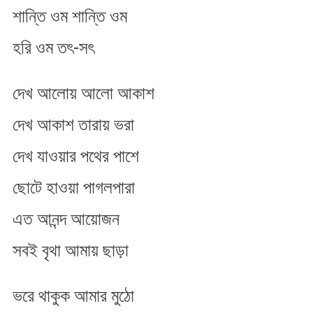
শান্তি ওম শান্তি ওম
হরি ওম তৎ-স​ৎ
দেখ আলোয় আলো আকাশ
দেখ আকাশ তারায় ভরা
দেখ যাওয়ার পথের পাশে
ছোটে হাওয়া পাগলপারা
এত আনন্দ আয়োজন​
সবই বৃথা আমায় ছাড়া
ভরে থাকুক আমার মুঠো