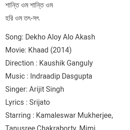
শান্তি ওম শান্তি ওম
হরি ওম তৎ-স​ৎ
Song: Dekho Aloy Alo Akash
Movie: Khaad (2014)
Direction : Kaushik Ganguly
Music : Indraadip Dasgupta
Singer: Arijit Singh
Lyrics : Srijato
Starring : Kamaleswar Mukherjee,
Tanusree Chakraborty, Mimi