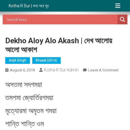
Kotha R Sur | কথা আর সুর
Dekho Aloy Alo Akash | দেখ আলোয়
আলো আকাশ
Arijit Singh
Khaad (2014)
Kotha R Sur Admin
On
August 6, 2018
Leave A Comment
Dekho
অসতমা সদগম​য়া
Aloy
Alo
তমশমা জ্যোর্তিরগম​য়া
Akash
|
মৃত্যোরমা​ অমৃতম​ গম​য়া
দেখ
আলোয়
শান্তি শান্তি ওম​
আলো
আকাশ