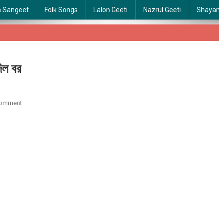
a Sangeet
Folk Songs
Lalon Geeti
Nazrul Geeti
Shaya
িল বর
On
Comment
Bhuter
Raja
Dilo
Bor
|
ভূতের
রাজা
দিল
বর