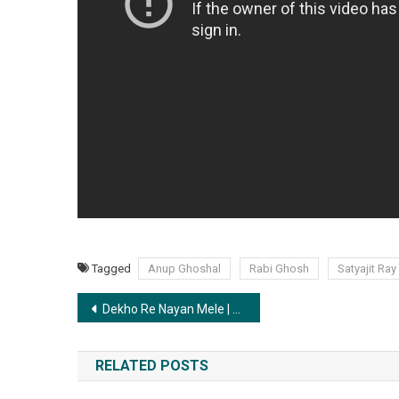
Tagged
Anup Ghoshal
Rabi Ghosh
Satyajit Ray
Post
Dekho Re Nayan Mele | দেখোরে নয়ন মেলে
navigation
RELATED POSTS