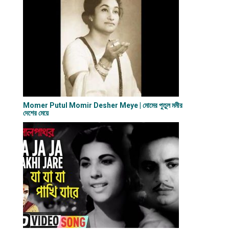
Momer Putul Momir Desher Meye | মোমের পুতুল মমীর
দেশের মেয়ে